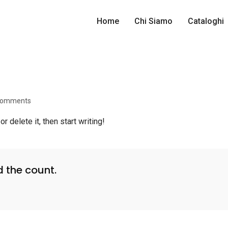
Home
Chi Siamo
Cataloghi
Comments
 delete it, then start writing!
d the count.