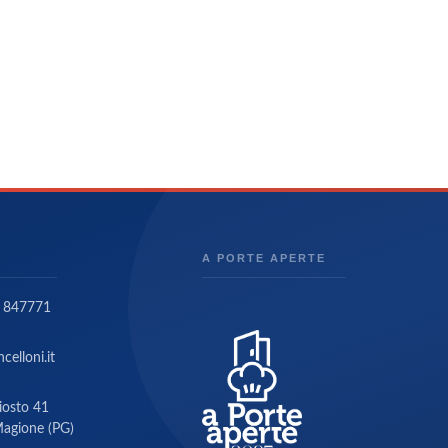
A PORTE APERTE
 847771
celloni.it
riosto 41
agione (PG)