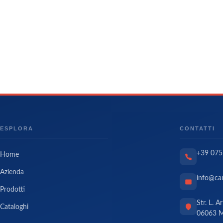
ESPLORA
CONTATTI
+39 075
Home
Azienda
info@can
Prodotti
Str. L. A
Cataloghi
06063 M