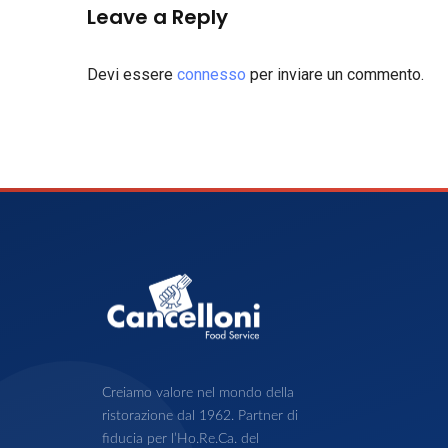
Leave a Reply
Devi essere
connesso
per inviare un commento.
Creiamo valore nel mondo della
ristorazione dal 1962. Partner di
fiducia per l’Ho.Re.Ca. del